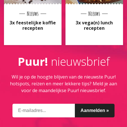
Nieuws
Nieuws
3x feestelijke koffie
3x vega(n) lunch
recepten
recepten
Puur!
nieuwsbrief
Wil je op de hoogte blijven van de nieuwste Puur!
hotspots, reizen en meer lekkere tips? Meld je aan
voor de maandelijkse Puur! nieuwsbrief.