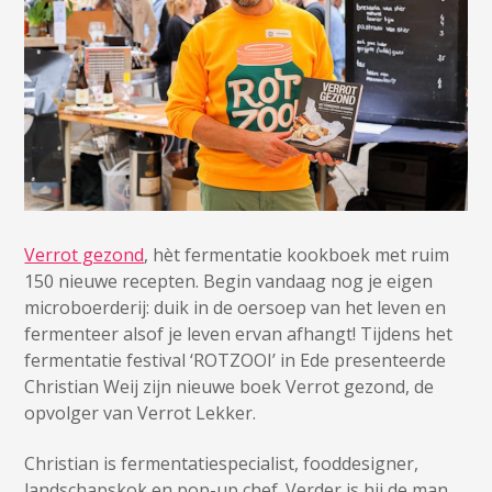
Verrot gezond
, hèt fermentatie kookboek met ruim
150 nieuwe recepten. Begin vandaag nog je eigen
microboerderij: duik in de oersoep van het leven en
fermenteer alsof je leven ervan afhangt! Tijdens het
fermentatie festival ‘ROTZOOI’ in Ede presenteerde
Christian Weij zijn nieuwe boek Verrot gezond, de
opvolger van Verrot Lekker.
Christian is fermentatiespecialist, fooddesigner,
landschapskok en pop-up chef. Verder is hij de man