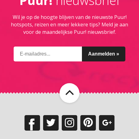
Puur!
nieuwsbrief
Wil je op de hoogte blijven van de nieuwste Puur!
hotspots, reizen en meer lekkere tips? Meld je aan
voor de maandelijkse Puur! nieuwsbrief.