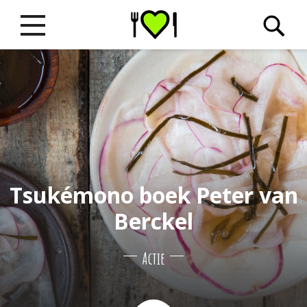
Tsukémono boek Peter van
Berckel
Actie