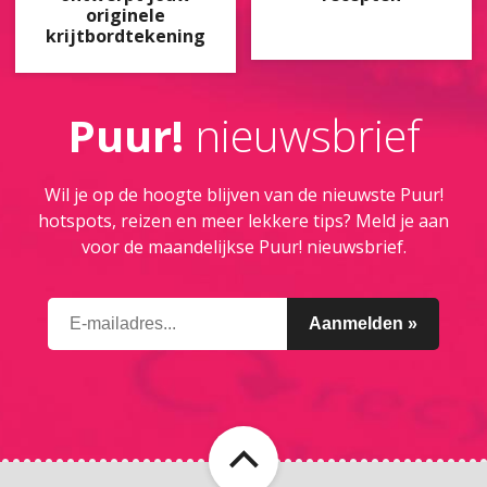
originele
krijtbordtekening
Puur!
nieuwsbrief
Wil je op de hoogte blijven van de nieuwste Puur!
hotspots, reizen en meer lekkere tips? Meld je aan
voor de maandelijkse Puur! nieuwsbrief.