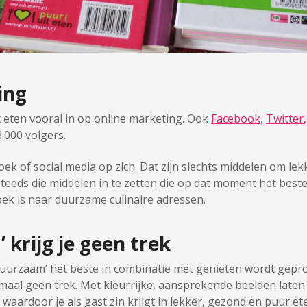
ing
t eten vooral in op online marketing. Ook
Facebook
,
Twitter
,
.000 volgers.
ek of social media op zich. Dat zijn slechts middelen om le
steeds die middelen in te zetten die op dat moment het best
ek is naar duurzame culinaire adressen.
 krijg je geen trek
 ‘duurzaam’ het beste in combinatie met genieten wordt gep
nmaal geen trek. Met kleurrijke, aansprekende beelden late
waardoor je als gast zin krijgt in lekker, gezond en puur e