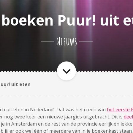
 boeken Puur! uit 
Nieuws
uur! uit eten
ch uit eten in Nederland’. Dat was het credo van
het eerste 
r nog twee keer een nieuwe jaargids uitgebracht. Dit is
deel
je in Amsterdam en de rest van de provincie eerlijk én lekker
 jij er ook wel één of meerdere van in je boekenkast staan.