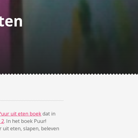
eten
Puur uit eten boek
dat in
 2
. In het boek Puur!
 uit eten, slapen, beleven