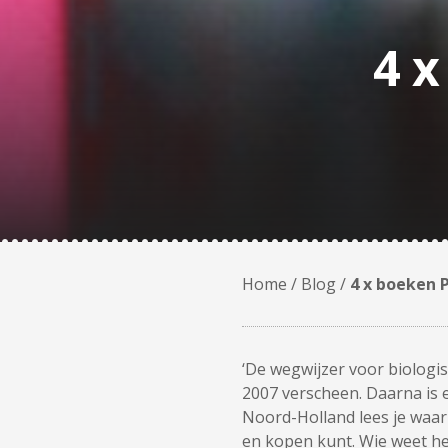
4 x
Home
/
Blog
/
4 x boeken P
‘De wegwijzer voor biologis
2007 verscheen. Daarna is e
Noord-Holland lees je waar 
en kopen kunt. Wie weet heb