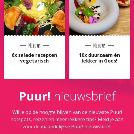
Nieuws
Nieuws
6x salade recepten
10x duurzaam én
vegetarisch
lekker in Goes!
Puur!
nieuwsbrief
Wil je op de hoogte blijven van de nieuwste Puur!
hotspots, reizen en meer lekkere tips? Meld je aan
voor de maandelijkse Puur! nieuwsbrief.