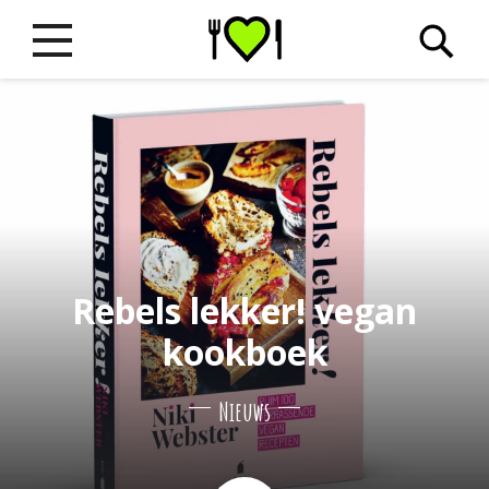
Rebels lekker! vegan
kookboek
Nieuws