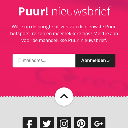
Puur!
nieuwsbrief
Wil je op de hoogte blijven van de nieuwste Puur!
hotspots, reizen en meer lekkere tips? Meld je aan
voor de maandelijkse Puur! nieuwsbrief.