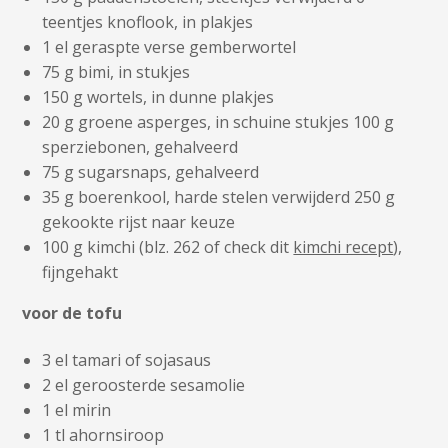
teentjes knoflook, in plakjes
1 el geraspte verse gemberwortel
75 g bimi, in stukjes
150 g wortels, in dunne plakjes
20 g groene asperges, in schuine stukjes 100 g
sperziebonen, gehalveerd
75 g sugarsnaps, gehalveerd
35 g boerenkool, harde stelen verwijderd 250 g
gekookte rijst naar keuze
100 g kimchi (blz. 262 of check dit
kimchi recept
),
fijngehakt
voor de tofu
3 el tamari of sojasaus
2 el geroosterde sesamolie
1 el mirin
1 tl ahornsiroop