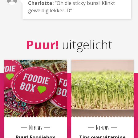
Charlotte:
“Oh die sticky buns!! Klinkt
geweldig lekker :D”
Puur!
uitgelicht
Nieuws
Nieuws
Puur! Foodiebox
Tips over vitamine