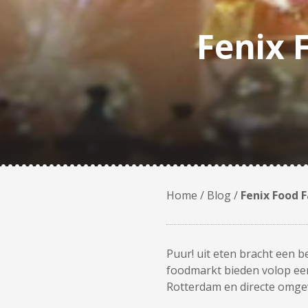
Fenix 
Home
/
Blog
/
Fenix Food 
Puur! uit eten bracht een 
foodmarkt bieden volop eer
Rotterdam en directe omgev