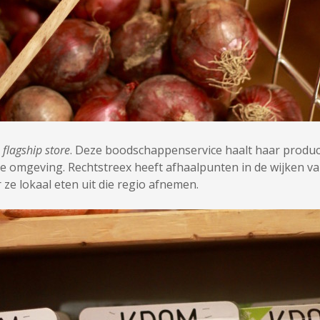
r
flagship store
. Deze boodschappenservice haalt haar producte
de omgeving. Rechtstreex heeft afhaalpunten in de wijken v
ze lokaal eten uit die regio afnemen.