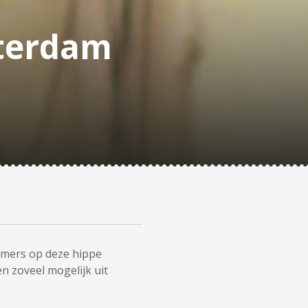
tterdam
nemers op deze hippe
n zoveel mogelijk uit