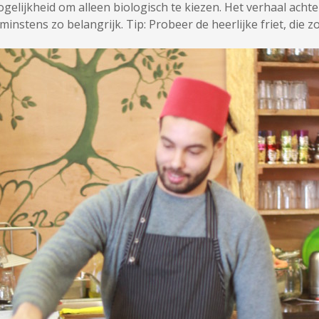
ogelijkheid om alleen biologisch te kiezen. Het verhaal acht
minstens zo belangrijk. Tip: Probeer de heerlijke friet, die z