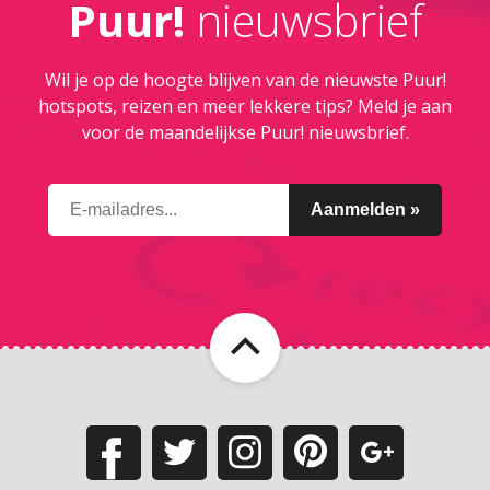
Puur!
nieuwsbrief
Wil je op de hoogte blijven van de nieuwste Puur!
hotspots, reizen en meer lekkere tips? Meld je aan
voor de maandelijkse Puur! nieuwsbrief.