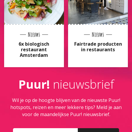
Nieuws
Nieuws
6x biologisch
Fairtrade producten
restaurant
in restaurants
Amsterdam
Puur!
nieuwsbrief
Wil je op de hoogte blijven van de nieuwste Puur!
hotspots, reizen en meer lekkere tips? Meld je aan
voor de maandelijkse Puur! nieuwsbrief.