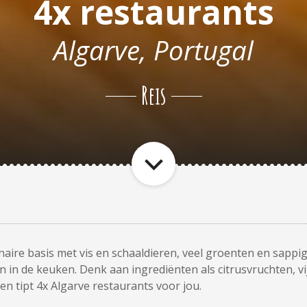
4x restaurants
Algarve, Portugal
Reis
aire basis met vis en schaaldieren, veel groenten en sappig f
 in de keuken. Denk aan ingrediënten als citrusvruchten, v
en tipt 4x Algarve restaurants voor jou.