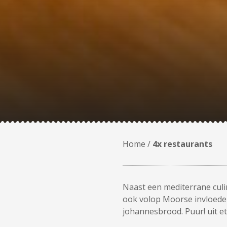
Home
/
4x restaurants
Naast een mediterrane culin
ook volop Moorse invloeden
johannesbrood. Puur! uit et