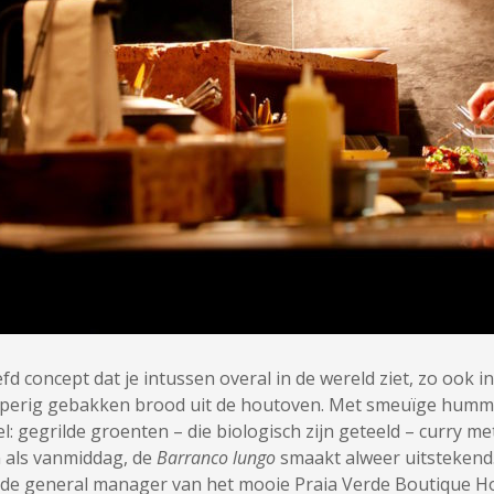
efd concept dat je intussen overal in de wereld ziet, zo ook 
pperig gebakken brood uit de houtoven. Met smeuïge humm
: gegrilde groenten – die biologisch zijn geteeld – curry met
n als vanmiddag, de
Barranco lungo
smaakt alweer uitstekend. 
, de general manager van het mooie Praia Verde Boutique Ho