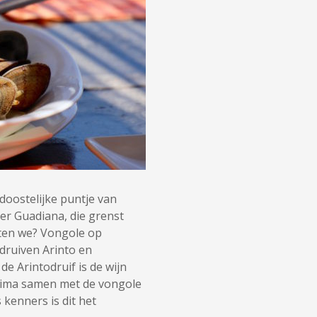
doostelijke puntje van
ier Guadiana, die grenst
eten we? Vongole op
e druiven Arinto en
e Arintodruif is de wijn
 prima samen met de vongole
 kenners is dit het