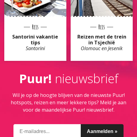
Reis
Reis
Santorini vakantie
Reizen met de trein
tips
in Tsjechië
Santorini
Olomouc en Jeseník
Puur!
nieuwsbrief
Wil je op de hoogte blijven van de nieuwste Puur!
hotspots, reizen en meer lekkere tips? Meld je aan
voor de maandelijkse Puur! nieuwsbrief.