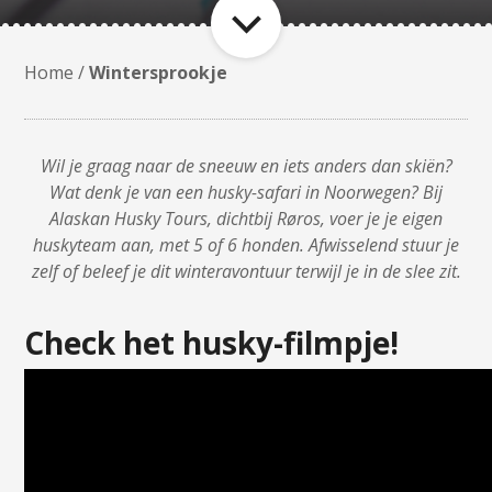
Home
/
Wintersprookje
Wil je graag naar de sneeuw en iets anders dan skiën?
Wat denk je van een husky-safari in Noorwegen? Bij
Alaskan Husky Tours, dichtbij Røros, voer je je eigen
huskyteam aan, met 5 of 6 honden. Afwisselend stuur je
zelf of beleef je dit winteravontuur terwijl je in de slee zit.
Check het husky-filmpje!