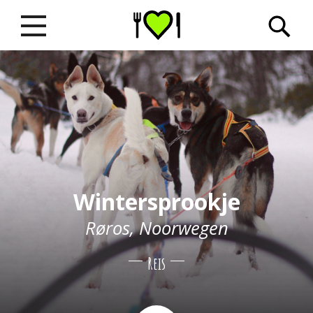
Wintersprookje
Røros, Noorwegen
Reis