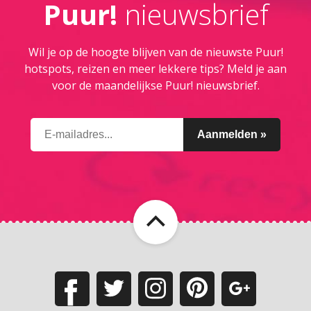
Puur!
nieuwsbrief
Wil je op de hoogte blijven van de nieuwste Puur!
hotspots, reizen en meer lekkere tips? Meld je aan
voor de maandelijkse Puur! nieuwsbrief.