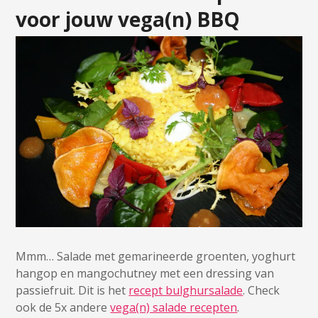
voor jouw vega(n) BBQ
Mmm… Salade met gemarineerde groenten, yoghurt
hangop en mangochutney met een dressing van
passiefruit. Dit is het
recept bulghursalade
. Check
ook de 5x andere
vega(n) salade recepten
.