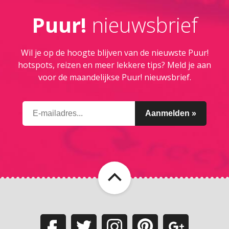
Puur!
nieuwsbrief
Wil je op de hoogte blijven van de nieuwste Puur!
hotspots, reizen en meer lekkere tips? Meld je aan
voor de maandelijkse Puur! nieuwsbrief.