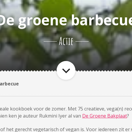
De groene barbecu
Actie
barbecue
eale kookboek voor de zomer. Met 75 creatieve, vega(n) rece
ien ken je auteur Rukmini Iyer al van
De Groene Bakplaat
?
 of het gerecht vegetarisch of vegan is. Voor iedereen zit er 