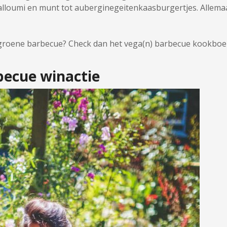
alloumi en munt tot auberginegeitenkaasburgertjes. Allemaa
 groene barbecue? Check dan het vega(n) barbecue kookboek
becue winactie