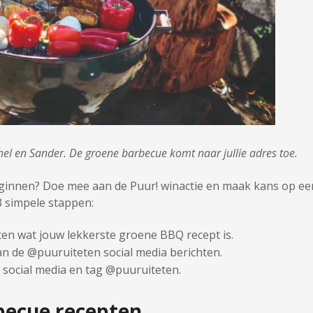
hel en Sander. De groene barbecue komt naar jullie adres toe.
eginnen? Doe mee aan de Puur! winactie en maak kans op ee
3 simpele stappen:
eten wat jouw lekkerste groene BBQ recept is.
an de @puuruiteten social media berichten.
w social media en tag @puuruiteten.
becue recepten