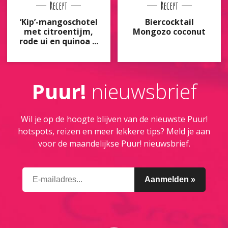
Recept
Recept
‘Kip’-mangoschotel
Biercocktail
met citroentijm,
Mongozo coconut
rode ui en quinoa ...
Puur!
nieuwsbrief
Wil je op de hoogte blijven van de nieuwste Puur!
hotspots, reizen en meer lekkere tips? Meld je aan
voor de maandelijkse Puur! nieuwsbrief.