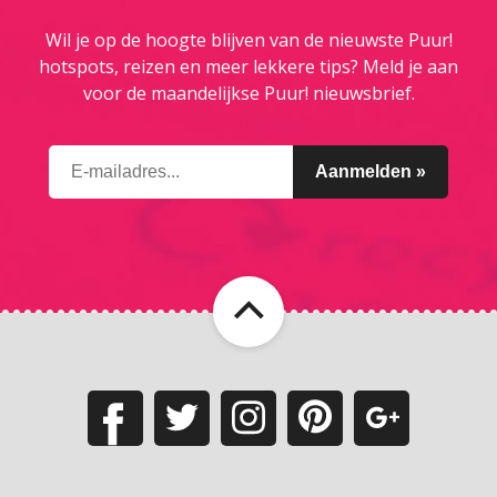
Wil je op de hoogte blijven van de nieuwste Puur!
hotspots, reizen en meer lekkere tips? Meld je aan
voor de maandelijkse Puur! nieuwsbrief.