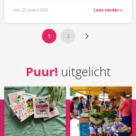
ma. 23 maart 2020
Lees verder »
1
2
Puur!
uitgelicht