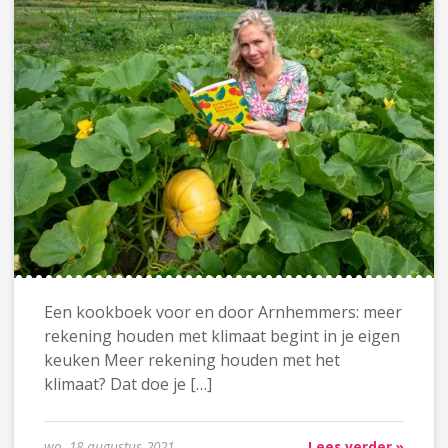
Een kookboek voor en door Arnhemmers: meer
rekening houden met klimaat begint in je eigen
keuken Meer rekening houden met het
klimaat? Dat doe je […]
wo. 18 augustus 2021
Lees verder »