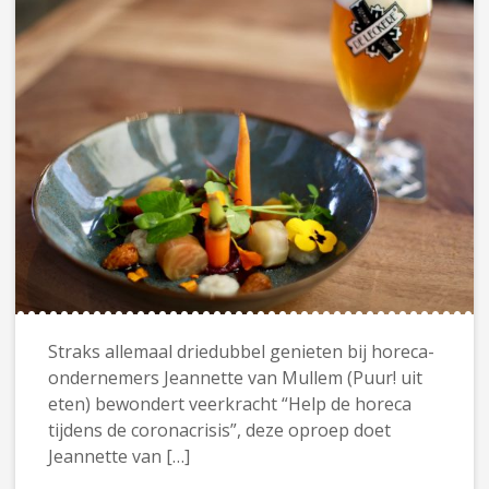
Straks allemaal driedubbel genieten bij horeca-
ondernemers Jeannette van Mullem (Puur! uit
eten) bewondert veerkracht “Help de horeca
tijdens de coronacrisis”, deze oproep doet
Jeannette van […]