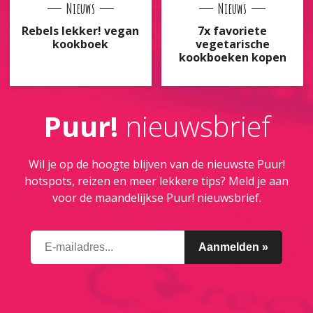
Nieuws
Nieuws
Rebels lekker! vegan
7x favoriete
kookboek
vegetarische
kookboeken kopen
Puur!
nieuwsbrief
Wil je op de hoogte blijven van de nieuwste Puur!
hotspots, reizen en meer lekkere tips? Meld je aan
voor de maandelijkse Puur! nieuwsbrief.