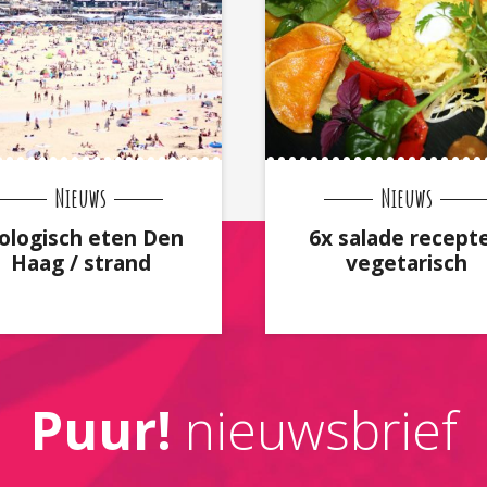
Nieuws
Nieuws
ologisch eten Den
6x salade recept
Haag / strand
vegetarisch
Puur!
nieuwsbrief