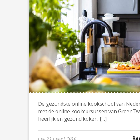
De gezondste online kookschool van Nederl
met de online kookcursussen van GreenTwist,
heerlijk en gezond koken. […]
Re
ma. 21 maart 2016