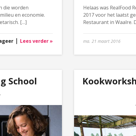
en die worden
Helaas was RealFood R
 milieu en economie.
2017 voor het laatst g
tarisch. […]
Restaurant in Waalre. D
ageer
Lees verder »
ma. 21 maart 2016
g School
Kookworksh