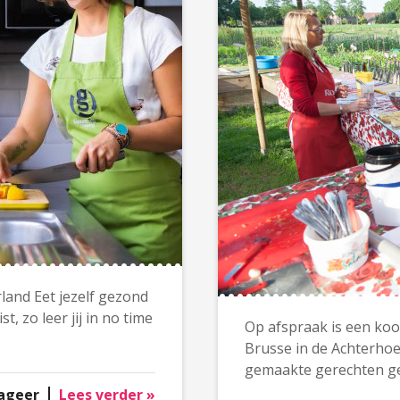
and Eet jezelf gezond
 zo leer jij in no time
Op afspraak is een ko
Brusse in de Achterho
gemaakte gerechten gez
ageer
Lees verder »