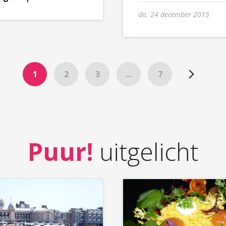
do. 24 december 2015
1
2
3
…
7
Puur!
uitgelicht