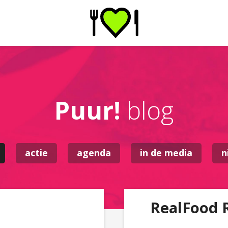
Puur!
blog
actie
agenda
in de media
n
RealFood 