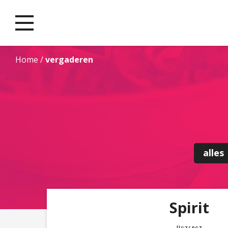
Home
/
vergaderen
alles
Spirit