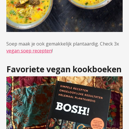
Soep maak je ook gemakkelijk plantaardig. Check 3x
vegan soep recepten
!
Favoriete vegan kookboeken