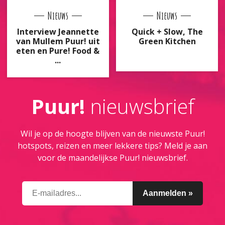
Nieuws
Nieuws
Interview Jeannette
Quick + Slow, The
van Mullem Puur! uit
Green Kitchen
eten en Pure! Food &
...
Puur!
nieuwsbrief
Wil je op de hoogte blijven van de nieuwste Puur!
hotspots, reizen en meer lekkere tips? Meld je aan
voor de maandelijkse Puur! nieuwsbrief.