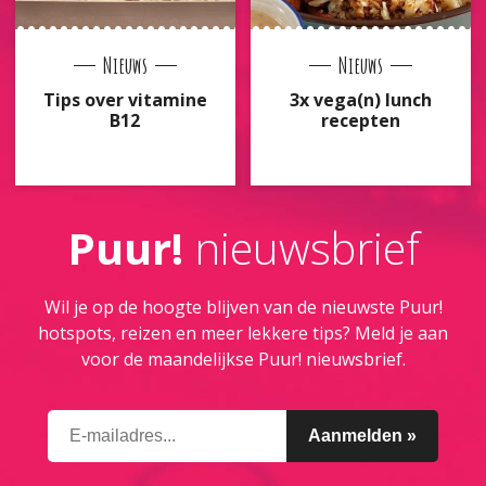
Nieuws
Nieuws
Tips over vitamine
3x vega(n) lunch
B12
recepten
Puur!
nieuwsbrief
Wil je op de hoogte blijven van de nieuwste Puur!
hotspots, reizen en meer lekkere tips? Meld je aan
voor de maandelijkse Puur! nieuwsbrief.