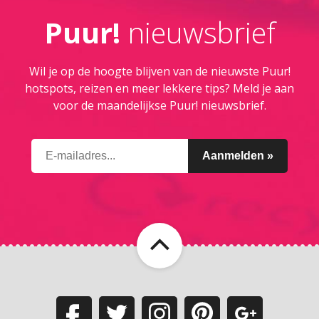
Puur!
nieuwsbrief
Wil je op de hoogte blijven van de nieuwste Puur!
hotspots, reizen en meer lekkere tips? Meld je aan
voor de maandelijkse Puur! nieuwsbrief.