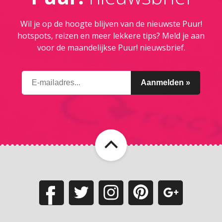
Wil je op de hoogte blijven van de nieuwste Puur!
hotspots, reizen en meer lekkere tips? Meld je aan
voor de maandelijkse Puur! nieuwsbrief.