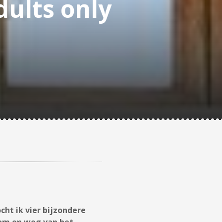
dults only
cht ik vier bijzondere
zaam en weg van het