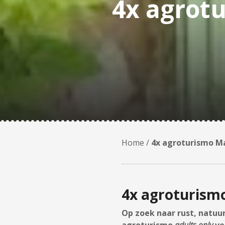
4x agrotu
Home
/
4x agroturismo Ma
4x agroturismo
Op zoek naar rust, natuu
agroturismo
adults only
ve