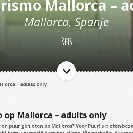
rismo Mallorca – a
Mallorca, Spanje
Reis
llorca – adults only
 op Mallorca – adults only
r en puur genieten op Mallorca? Voor
Puur! uit eten
bezo
rblijven, verspreid over het eiland. Kleinschalig, duur