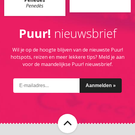
Penedès
Penedès
Puur!
nieuwsbrief
Wil je op de hoogte blijven van de nieuwste Puur!
hotspots, reizen en meer lekkere tips? Meld je aan
voor de maandelijkse Puur! nieuwsbrief.