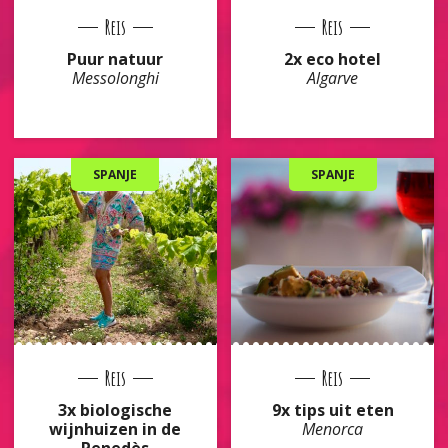
Reis
Reis
Puur natuur
2x eco hotel
Messolonghi
Algarve
SPANJE
SPANJE
Reis
Reis
3x biologische
9x tips uit eten
wijnhuizen in de
Menorca