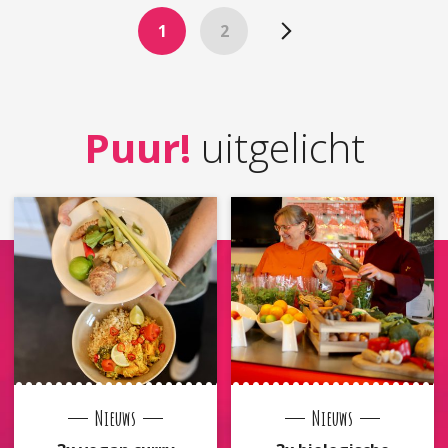
1
2
Puur!
uitgelicht
Nieuws
Nieuws