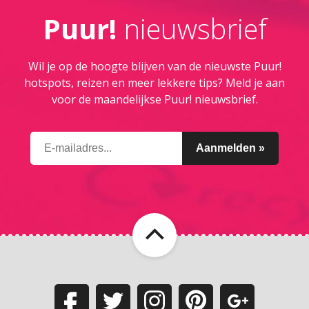
Puur!
nieuwsbrief
Wil je op de hoogte blijven van de nieuwste Puur!
hotspots, reizen en meer lekkere tips? Meld je aan
voor de maandelijkse Puur! nieuwsbrief.