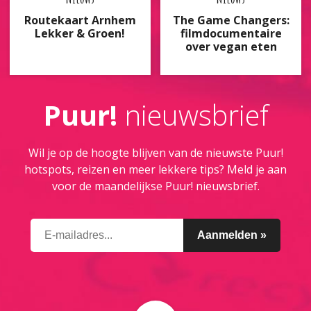
Routekaart Arnhem
The Game Changers:
Lekker & Groen!
filmdocumentaire
over vegan eten
Puur!
nieuwsbrief
Wil je op de hoogte blijven van de nieuwste Puur!
hotspots, reizen en meer lekkere tips? Meld je aan
voor de maandelijkse Puur! nieuwsbrief.