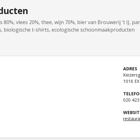
ducten
s 80%, vlees 20%, thee, wijn 70%, bier van Brouwerij 't IJ, p
vis, biologische t-shirts, ecologische schoonmaakproducten
ADRES
Keizers
1016 E
TELEF
020 423
WEBSIT
restaura