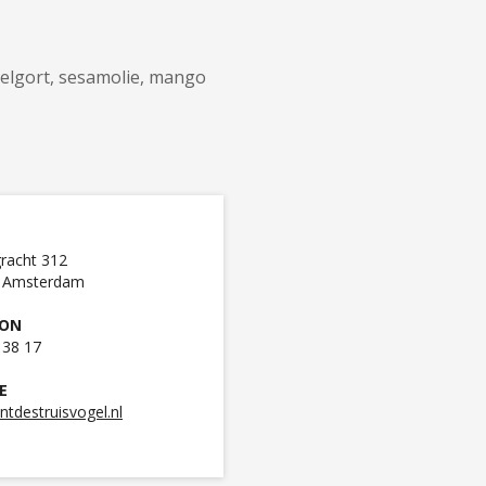
arelgort, sesamolie, mango
gracht 312
X Amsterdam
OON
 38 17
E
ntdestruisvogel.nl