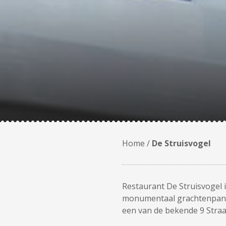
Home
/
De Struisvogel
Restaurant De Struisvogel i
monumentaal grachtenpand, 
een van de bekende 9 Straa