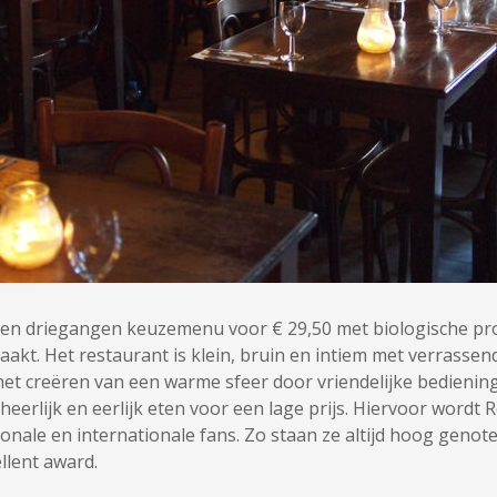
en driegangen keuzemenu voor € 29,50 met biologische prod
aakt. Het restaurant is klein, bruin en intiem met verrass
s het creëren van een warme sfeer door vriendelijke bediening
 heerlijk en eerlijk eten voor een lage prijs. Hiervoor wordt
onale en internationale fans. Zo staan ze altijd hoog genot
llent award.