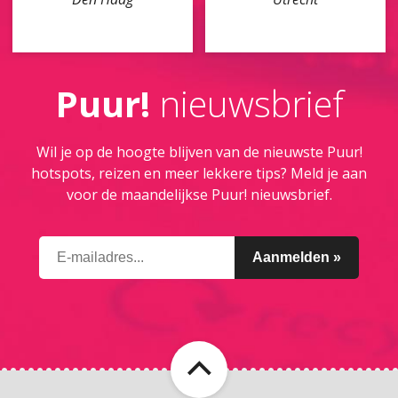
Puur!
nieuwsbrief
Wil je op de hoogte blijven van de nieuwste Puur!
hotspots, reizen en meer lekkere tips? Meld je aan
voor de maandelijkse Puur! nieuwsbrief.