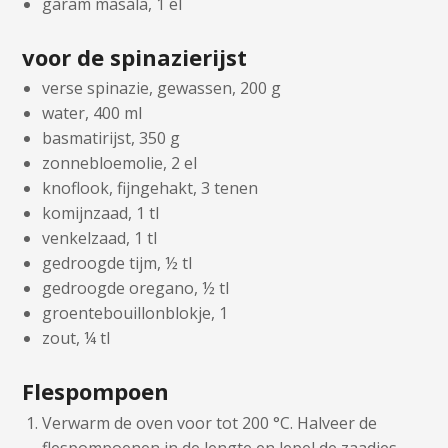
garam masala, 1 el
voor de spinazierijst
verse spinazie, gewassen, 200 g
water, 400 ml
basmatirijst, 350 g
zonnebloemolie, 2 el
knoflook, fijngehakt, 3 tenen
komijnzaad, 1 tl
venkelzaad, 1 tl
gedroogde tijm, ½ tl
gedroogde oregano, ½ tl
groentebouillonblokje, 1
zout, ¼ tl
Flespompoen
Verwarm de oven voor tot 200 °C. Halveer de
flespompoenen in de lengte en lepel de zaadjes