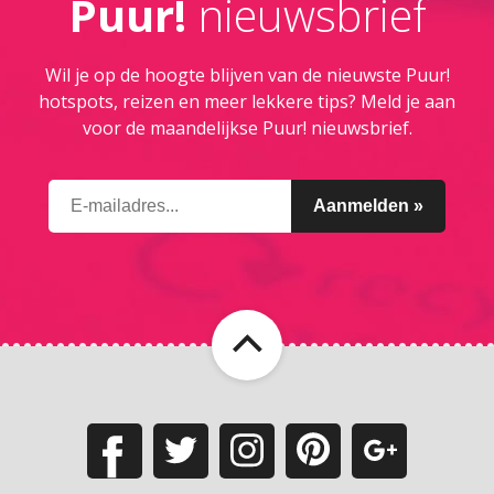
Puur!
nieuwsbrief
Wil je op de hoogte blijven van de nieuwste Puur!
hotspots, reizen en meer lekkere tips? Meld je aan
voor de maandelijkse Puur! nieuwsbrief.