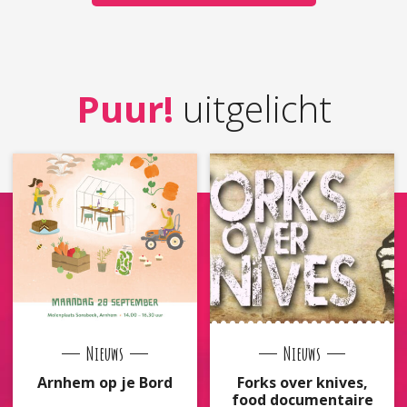
Puur!
uitgelicht
Nieuws
Nieuws
Arnhem op je Bord
Forks over knives,
food documentaire