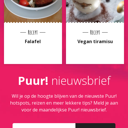
Recept
Recept
Falafel
Vegan tiramisu
Puur!
nieuwsbrief
Wil je op de hoogte blijven van de nieuwste Puur!
hotspots, reizen en meer lekkere tips? Meld je aan
voor de maandelijkse Puur! nieuwsbrief.