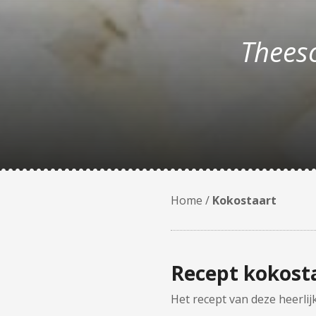
Thees
Home
/
Kokostaart
Recept kokost
Het recept van deze heerli