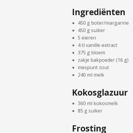
Ingrediënten
450 g boter/margarine
450 g suiker
5 eieren
4 tl vanille-extract
375 g bloem
zakje bakpoeder (16 g)
mespunt zout
240 ml melk
Kokosglazuur
360 ml kokosmelk
85 g suiker
Frosting