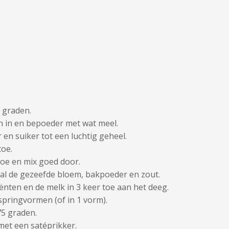
 graden.
n in en bepoeder met wat meel.
 en suiker tot een luchtig geheel.
toe.
 toe en mix goed door.
al de gezeefde bloem, bakpoeder en zout.
nten en de melk in 3 keer toe aan het deeg.
springvormen (of in 1 vorm).
5 graden.
met een satéprikker.