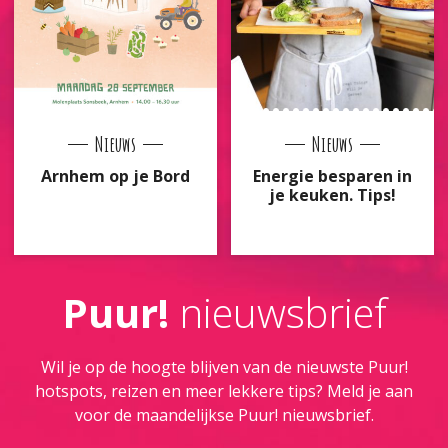
Nieuws
Nieuws
Arnhem op je Bord
Energie besparen in
je keuken. Tips!
Puur!
nieuwsbrief
Wil je op de hoogte blijven van de nieuwste Puur!
hotspots, reizen en meer lekkere tips? Meld je aan
voor de maandelijkse Puur! nieuwsbrief.