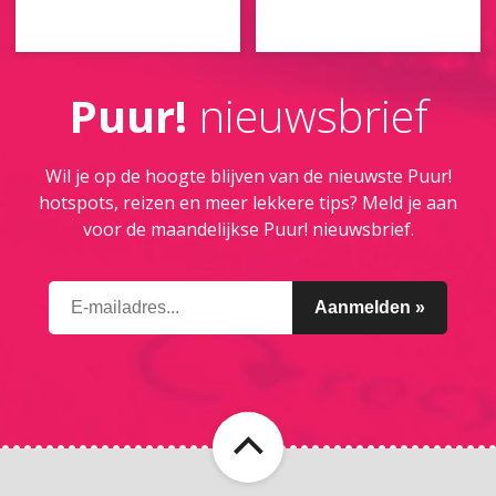
Puur!
nieuwsbrief
Wil je op de hoogte blijven van de nieuwste Puur!
hotspots, reizen en meer lekkere tips? Meld je aan
voor de maandelijkse Puur! nieuwsbrief.