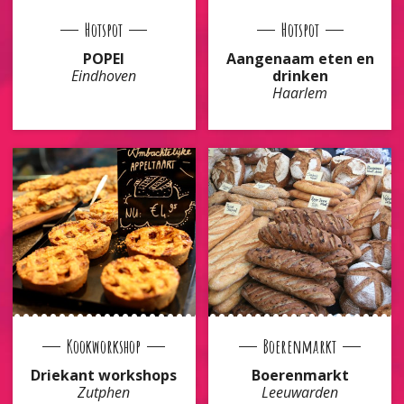
Hotspot
Hotspot
POPEI
Aangenaam eten en
Eindhoven
drinken
Haarlem
Kookworkshop
Boerenmarkt
Driekant workshops
Boerenmarkt
Zutphen
Leeuwarden