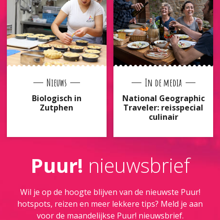
Nieuws
In de media
Biologisch in
National Geographic
Zutphen
Traveler: reisspecial
culinair
Puur!
nieuwsbrief
Wil je op de hoogte blijven van de nieuwste Puur!
hotspots, reizen en meer lekkere tips? Meld je aan
voor de maandelijkse Puur! nieuwsbrief.