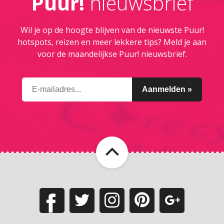
Puur!
nieuwsbrief
Wil je op de hoogte blijven van de nieuwste Puur!
hotspots, reizen en meer lekkere tips? Meld je aan
voor de maandelijkse Puur! nieuwsbrief.