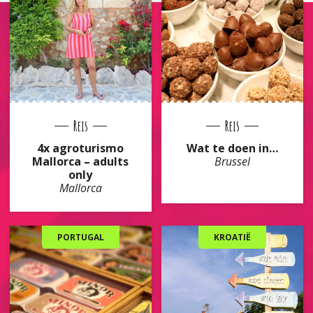
Reis
Reis
4x agroturismo
Wat te doen in…
Mallorca – adults
Brussel
only
Mallorca
PORTUGAL
KROATIË