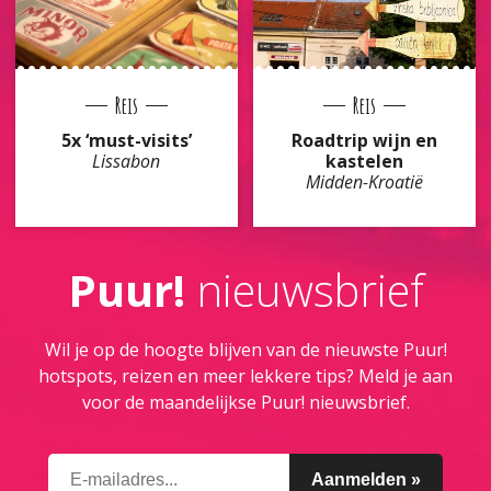
Reis
Reis
5x ‘must-visits’
Roadtrip wijn en
Lissabon
kastelen
Midden-Kroatië
Puur!
nieuwsbrief
Wil je op de hoogte blijven van de nieuwste Puur!
hotspots, reizen en meer lekkere tips? Meld je aan
voor de maandelijkse Puur! nieuwsbrief.