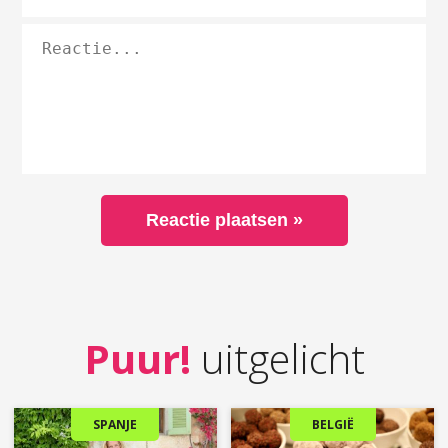
Puur!
uitgelicht
SPANJE
BELGIË