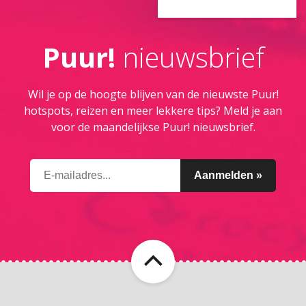
Puur!
nieuwsbrief
Wil je op de hoogte blijven van de nieuwste Puur!
hotspots, reizen en meer lekkere tips? Meld je aan
voor de maandelijkse Puur! nieuwsbrief.