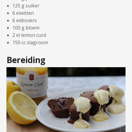
125 g suiker
6 eiwitten
6 eidooiers
100 g bloem
2 el lemon curd
150 cc slagroom
Bereiding