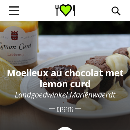
Moelleux au chocolat met
lemon curd
Landgoedwinkel Mariënwaerdt
Desserts