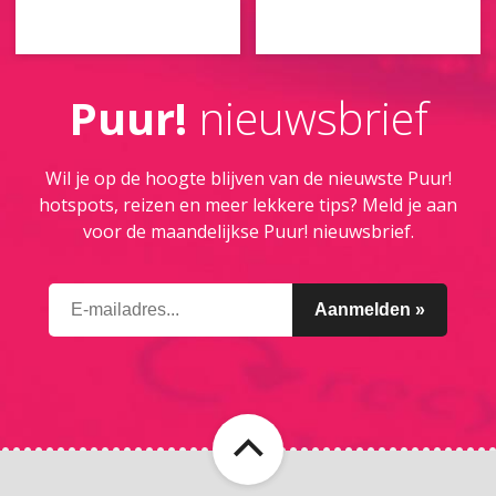
Puur!
nieuwsbrief
Wil je op de hoogte blijven van de nieuwste Puur!
hotspots, reizen en meer lekkere tips? Meld je aan
voor de maandelijkse Puur! nieuwsbrief.