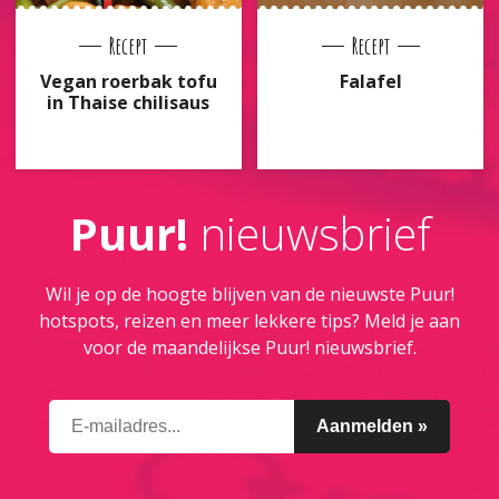
Recept
Recept
Vegan roerbak tofu
Falafel
in Thaise chilisaus
Puur!
nieuwsbrief
Wil je op de hoogte blijven van de nieuwste Puur!
hotspots, reizen en meer lekkere tips? Meld je aan
voor de maandelijkse Puur! nieuwsbrief.