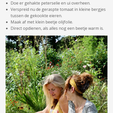
Doe er gehakte peterselie en ui overheen.
Verspreid nu de geraspte tomaat in kleine bergjes
tussen de gekookte eieren.
Maak af met klein beetje olijfolie.
Direct opdienen, als alles nog een beetje warm is.