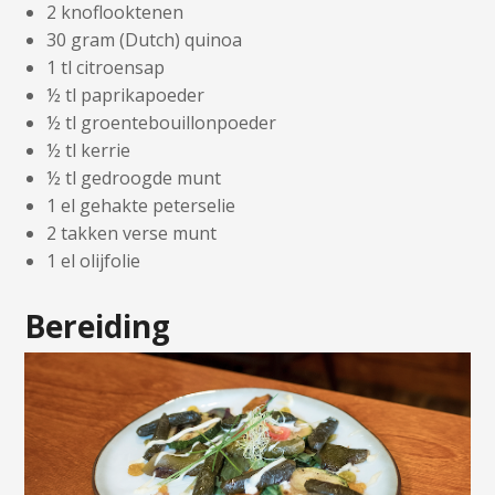
2 knoflooktenen
30 gram (Dutch) quinoa
1 tl citroensap
½ tl paprikapoeder
½ tl groentebouillonpoeder
½ tl kerrie
½ tl gedroogde munt
1 el gehakte peterselie
2 takken verse munt
1 el olijfolie
Bereiding