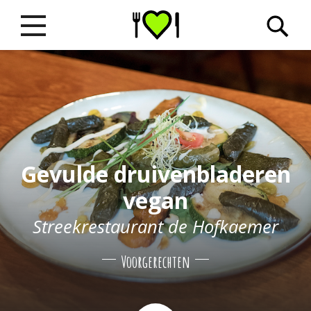
Gevulde druivenbladeren
vegan
Streekrestaurant de Hofkaemer
Voorgerechten