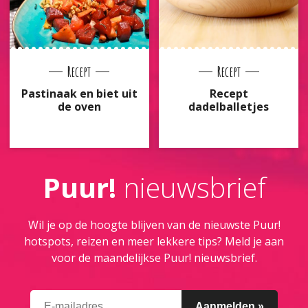
Recept
Recept
Pastinaak en biet uit
Recept
de oven
dadelballetjes
Puur!
nieuwsbrief
Wil je op de hoogte blijven van de nieuwste Puur!
hotspots, reizen en meer lekkere tips? Meld je aan
voor de maandelijkse Puur! nieuwsbrief.