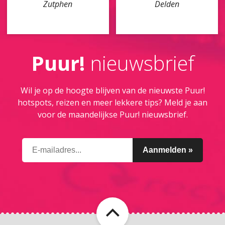
Zutphen
Delden
Puur!
nieuwsbrief
Wil je op de hoogte blijven van de nieuwste Puur!
hotspots, reizen en meer lekkere tips? Meld je aan
voor de maandelijkse Puur! nieuwsbrief.