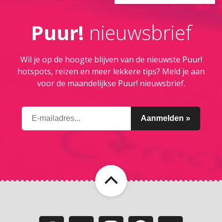
Puur!
nieuwsbrief
Wil je op de hoogte blijven van de nieuwste Puur!
hotspots, reizen en meer lekkere tips? Meld je aan
voor de maandelijkse Puur! nieuwsbrief.