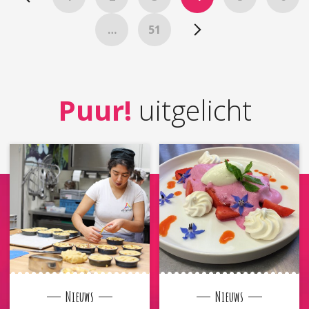
…
51
Puur!
uitgelicht
Nieuws
Nieuws