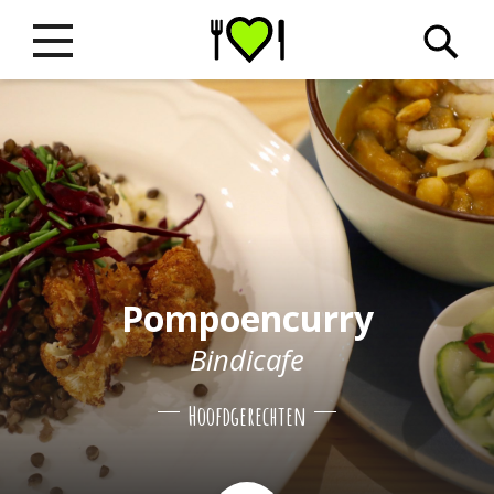
Pompoencurry
Bindicafe
Hoofdgerechten