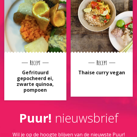
Recept
Recept
Gefrituurd
Thaise curry vegan
gepocheerd ei,
zwarte quinoa,
pompoen
Puur!
nieuwsbrief
Wil je op de hoogte blijven van de nieuwste Puur!