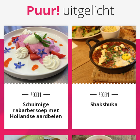
Puur!
uitgelicht
Recept
Recept
Schuimige
Shakshuka
rabarbersoep met
Hollandse aardbeien