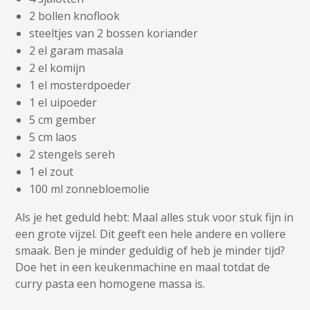
2 bollen knoflook
steeltjes van 2 bossen koriander
2 el garam masala
2 el komijn
1 el mosterdpoeder
1 el uipoeder
5 cm gember
5 cm laos
2 stengels sereh
1 el zout
100 ml zonnebloemolie
Als je het geduld hebt: Maal alles stuk voor stuk fijn in
een grote vijzel. Dit geeft een hele andere en vollere
smaak. Ben je minder geduldig of heb je minder tijd?
Doe het in een keukenmachine en maal totdat de
curry pasta een homogene massa is.