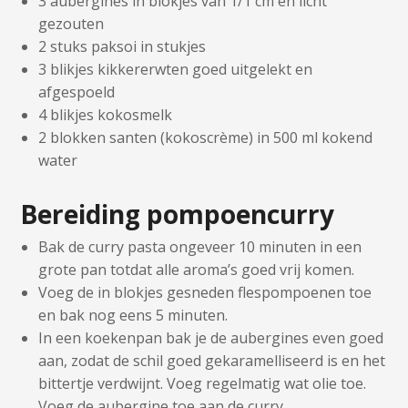
3 aubergines in blokjes van 1/1 cm en licht
gezouten
2 stuks paksoi in stukjes
3 blikjes kikkererwten goed uitgelekt en
afgespoeld
4 blikjes kokosmelk
2 blokken santen (kokoscrème) in 500 ml kokend
water
Bereiding pompoencurry
Bak de curry pasta ongeveer 10 minuten in een
grote pan totdat alle aroma’s goed vrij komen.
Voeg de in blokjes gesneden flespompoenen toe
en bak nog eens 5 minuten.
In een koekenpan bak je de aubergines even goed
aan, zodat de schil goed gekaramelliseerd is en het
bittertje verdwijnt. Voeg regelmatig wat olie toe.
Voeg de aubergine toe aan de curry.