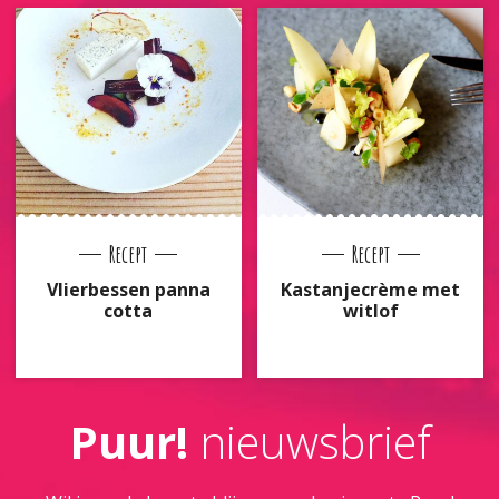
Recept
Recept
Vlierbessen panna
Kastanjecrème met
cotta
witlof
Puur!
nieuwsbrief