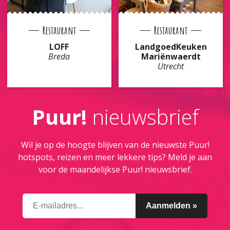
Restaurant
Restaurant
LOFF
LandgoedKeuken
Breda
Mariënwaerdt
Utrecht
Puur!
nieuwsbrief
Wil je op de hoogte blijven van de nieuwste Puur!
hotspots, reizen en meer lekkere tips? Meld je aan
voor de maandelijkse Puur! nieuwsbrief.