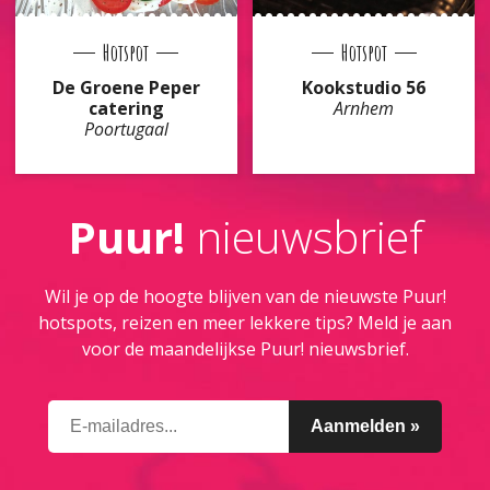
Hotspot
Hotspot
De Groene Peper
Kookstudio 56
catering
Arnhem
Poortugaal
Puur!
nieuwsbrief
Wil je op de hoogte blijven van de nieuwste Puur!
hotspots, reizen en meer lekkere tips? Meld je aan
voor de maandelijkse Puur! nieuwsbrief.