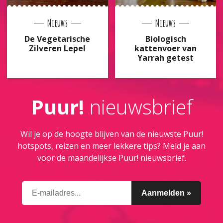
Nieuws
Nieuws
De Vegetarische
Biologisch
Zilveren Lepel
kattenvoer van
Yarrah getest
Puur!
nieuwsbrief
Wil je op de hoogte blijven van de nieuwste Puur!
hotspots, reizen en meer lekkere tips? Meld je aan
voor de maandelijkse Puur! nieuwsbrief.