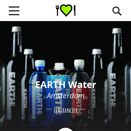
EARTH Water
Amsterdam
Leverancier