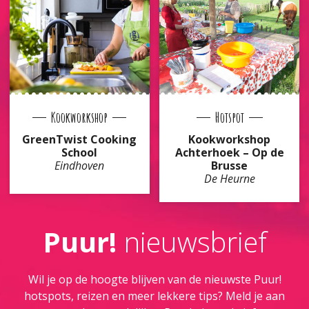
Kookworkshop
Hotspot
GreenTwist Cooking
Kookworkshop
School
Achterhoek – Op de
Eindhoven
Brusse
De Heurne
Puur!
nieuwsbrief
Wil je op de hoogte blijven van de nieuwste Puur!
hotspots, reizen en meer lekkere tips? Meld je aan